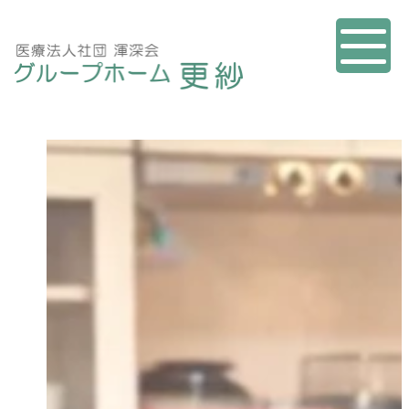
内
容
を
ス
キ
ッ
プ