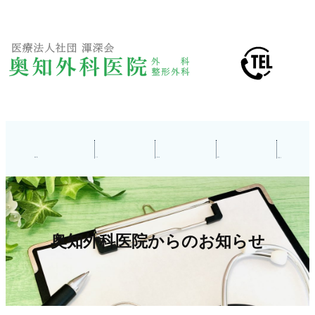
内
容
を
ス
キ
ッ
プ
奥知外科医院からのお知らせ